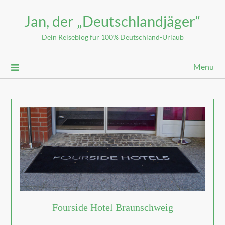
Jan, der „Deutschlandjäger“
Dein Reiseblog für 100% Deutschland-Urlaub
Menu
Fourside Hotel Braunschweig