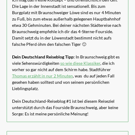
Die Lage in der Innenstadt ist sensationell. Bis zum
Burgplatz mit Braunschweiger Löwe sind es nur 4 Minuten
zu Fuß, bis zum etwas außerhalb gelegenen Hauptbahnhof
etwa 30 Gehminuten. Bei deiner nächsten Städtereise nach
Braunschweig empfehle ich dir das 4-Sterne-Fourside.
Damit setzt du in der Löwenstadt bestimmt nicht aufs
falsche Pferd öhm den falschen Tiger 🙂
Dein Deutschland Reiseblog Tipp:
In Braunschweig gibt es
viele Sehenswürdigkeiten
so wie diese Klassiker
, die ich
vorher so gar nicht auf dem Schirm habe. Stadtführer
Thomas erzählt in nur 2 Minuten
, was du auf jeden Fall
gesehen haben solltest und von seinem persönlichen
Lieblingsplatz.
Dein Deutschland-Reiseblog #1 ist bei diesem Reiseziel
unterstützt durch das Fourside Braunschweig, aber keine
Sorge: Es ist meine persönliche Meinung!