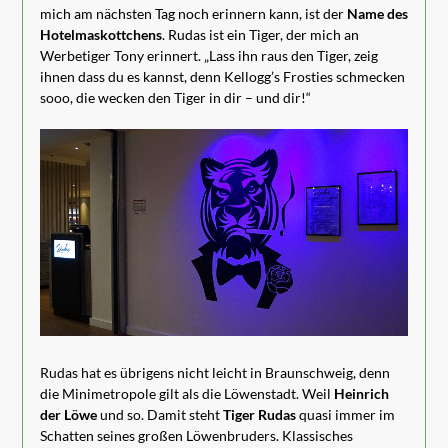
mich am nächsten Tag noch erinnern kann, ist der
Name des
Hotelmaskottchens
. Rudas ist ein Tiger, der mich an
Werbetiger Tony erinnert. „Lass ihn raus den Tiger, zeig
ihnen dass du es kannst, denn Kellogg’s Frosties schmecken
sooo, die wecken den Tiger in dir – und dir!“
Rudas hat es übrigens nicht leicht in Braunschweig, denn
die Minimetropole gilt als die Löwenstadt. Weil
Heinrich
der Löwe
und so. Damit steht
Tiger Rudas
quasi immer im
Schatten seines großen Löwenbruders. Klassisches