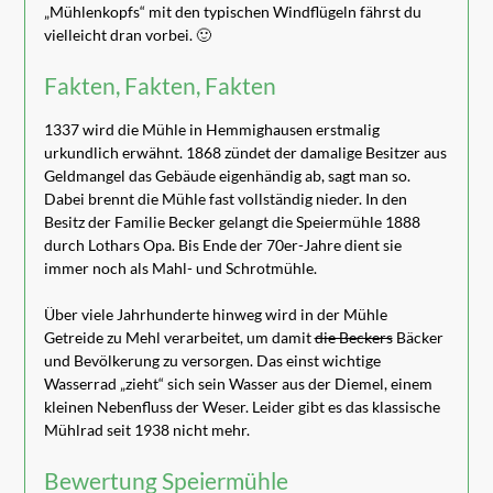
„Mühlenkopfs“ mit den typischen Windflügeln fährst du
vielleicht dran vorbei. 🙂
Fakten, Fakten, Fakten
1337 wird die Mühle in Hemmighausen erstmalig
urkundlich erwähnt. 1868 zündet der damalige Besitzer aus
Geldmangel das Gebäude eigenhändig ab, sagt man so.
Dabei brennt die Mühle fast vollständig nieder. In den
Besitz der Familie Becker gelangt die Speiermühle 1888
durch Lothars Opa. Bis Ende der 70er-Jahre dient sie
immer noch als Mahl- und Schrotmühle.
Über viele Jahrhunderte hinweg wird in der Mühle
Getreide zu Mehl verarbeitet, um damit
die Beckers
Bäcker
und Bevölkerung zu versorgen. Das einst wichtige
Wasserrad „zieht“ sich sein Wasser aus der Diemel, einem
kleinen Nebenfluss der Weser. Leider gibt es das klassische
Mühlrad seit 1938 nicht mehr.
Bewertung Speiermühle