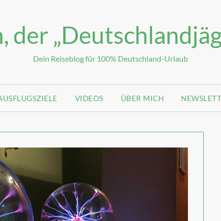
, der „Deutschlandjäg
Dein Reiseblog für 100% Deutschland-Urlaub
AUSFLUGSZIELE
VIDEOS
ÜBER MICH
NEWSLET