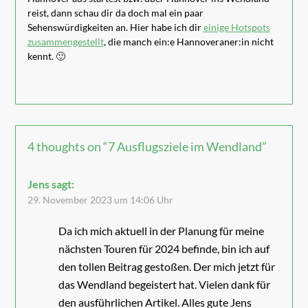
reist, dann schau dir da doch mal ein paar
Sehenswürdigkeiten an. Hier habe ich dir
einige Hotspots
zusammengestellt
, die manch ein:e Hannoveraner:in nicht
kennt. 🙂
4 thoughts on “
7 Ausflugsziele im Wendland
”
Jens
sagt:
29. November 2023 um 14:06 Uhr
Da ich mich aktuell in der Planung für meine
nächsten Touren für 2024 befinde, bin ich auf
den tollen Beitrag gestoßen. Der mich jetzt für
das Wendland begeistert hat. Vielen dank für
den ausführlichen Artikel. Alles gute Jens