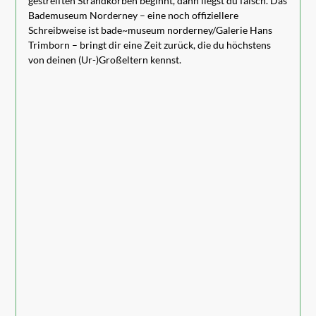
gestreiften Strandkörben beginnt, dann liegst du falsch. Das
Bademuseum Norderney – eine noch offiziellere
Schreibweise ist bade~museum norderney/Galerie Hans
Trimborn – bringt dir eine Zeit zurück, die du höchstens
von deinen (Ur-)Großeltern kennst.