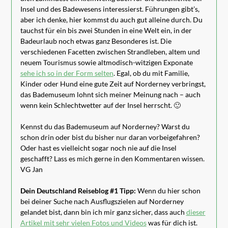
Insel und des Badewesens interessierst. Führungen gibt’s,
aber ich denke, hier kommst du auch gut alleine durch. Du
tauchst für ein bis zwei Stunden in eine Welt ein, in der
Badeurlaub noch etwas ganz Besonderes ist. Die
verschiedenen Facetten zwischen Strandleben, altem und
neuem Tourismus sowie altmodisch-witzigen Exponate
sehe ich so in der Form selten
. Egal, ob du mit Familie,
Kinder oder Hund eine gute Zeit auf Norderney verbringst,
das Bademuseum lohnt sich meiner Meinung nach – auch
wenn kein Schlechtwetter auf der Insel herrscht. 🙂
Kennst du das Bademuseum auf Norderney? Warst du
schon drin oder bist du bisher nur daran vorbeigefahren?
Oder hast es vielleicht sogar noch nie auf die Insel
geschafft? Lass es mich gerne in den Kommentaren wissen.
VG Jan
Dein Deutschland Reiseblog #1 Tipp:
Wenn du hier schon
bei deiner Suche nach Ausflugszielen auf Norderney
gelandet bist, dann bin ich mir ganz sicher, dass auch
dieser
Artikel mit sehr vielen Fotos und Videos
was für dich ist.