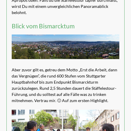
Apropos oben: Falls du die Stäffelestour tapfer durchhälst,
wirst Du mit einem unvergleichlichen Panoramablick
belohnt.
Blick vom Bismarcktum
Aber zuvor gilt es, getreu dem Motto „Erst die Arbeit, dann
das Vergnügen“, die rund 600 Stufen vom Stuttgarter
Hauptbahnhof bis zum Endpunkt Bismarckturm
zurückzulegen. Rund 2,5 Stunden dauert die Stäffelestour-
Führung, und du solltest auf alle Fälle was zu trinken
mitnehmen. Vertrau mir. 🙂 Auf zum ersten Highlight.