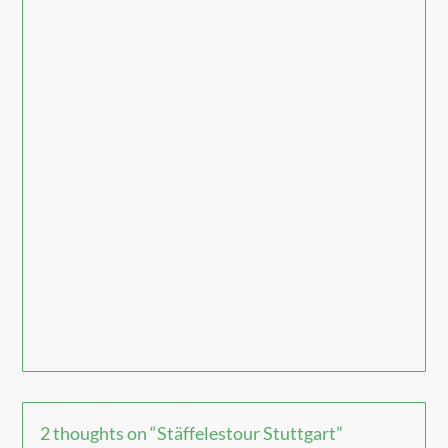
2 thoughts on “
Stäffelestour Stuttgart
”