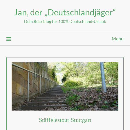
Jan, der „Deutschlandjäger“
Dein Reiseblog für 100% Deutschland-Urlaub
Menu
Stäffelestour Stuttgart