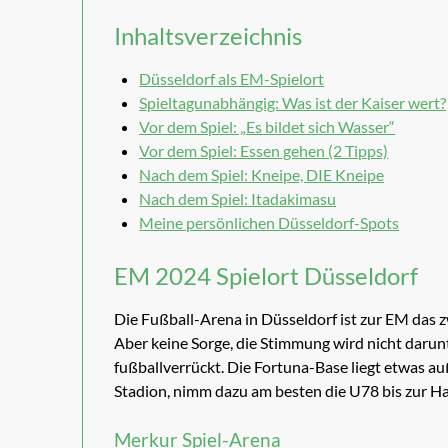
Inhaltsverzeichnis
Düsseldorf als EM-Spielort
Spieltagunabhängig: Was ist der Kaiser wert?
Vor dem Spiel: „Es bildet sich Wasser“
Vor dem Spiel: Essen gehen (2 Tipps)
Nach dem Spiel: Kneipe, DIE Kneipe
Nach dem Spiel: Itadakimasu
Meine persönlichen Düsseldorf-Spots
EM 2024 Spielort Düsseldorf
Die Fußball-Arena in Düsseldorf ist zur EM das 
Aber keine Sorge, die Stimmung wird nicht darunt
fußballverrückt. Die Fortuna-Base liegt etwas a
Stadion, nimm dazu am besten die U78 bis zur H
Merkur Spiel-Arena